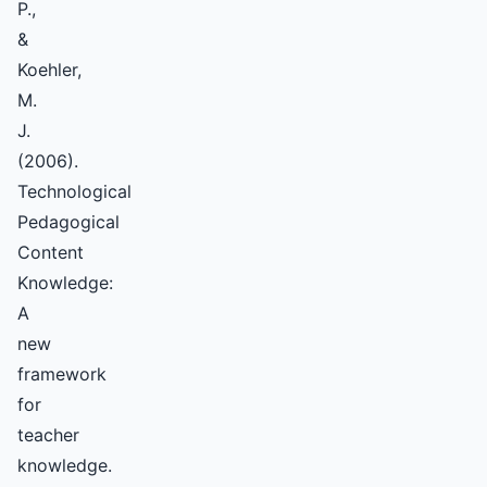
P.,
&
Koehler,
M.
J.
(2006).
Technological
Pedagogical
Content
Knowledge:
A
new
framework
for
teacher
knowledge.