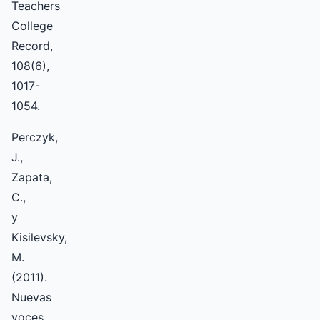
Teachers
College
Record,
108(6),
1017-
1054.
Perczyk,
J.,
Zapata,
C.,
y
Kisilevsky,
M.
(2011).
Nuevas
voces,