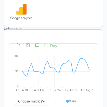
5031
(no
autenticado)
Sonia
Bazán
Universidad
Nacional de
Mar del
Plata
http://orcid.org/0000-
0003-
0465-
4303
(no
autenticado)
DOI:
https://doi.org/10.19137/praxiseducativa-
2022-