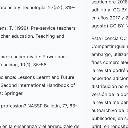
septiembre 2018
 Docencia y Tecnología, 27(52), 319-
adhirió a CC BY
en años 2017 y 2
agosto) CC BY N
vens, T. (1999). Pre-service teachers’
eacher education. Teaching and
Esta licencia C
Compartir igual 
embargo, utiliza
demic–teacher divide: Power and
fines comerciale
eaching, 10(1), 35-58.
la revista podré 
 Science: Lessons Learnt and Future
acuerdos adicion
), Second International Handbook of
distribución no e
: Springer.
versión de la ob
la revista me per
 profession? NASSP Bulletin, 77, 63-
autoarchivo de l
publicados, en s
ra en la enseñanza y el aprendizaje de
print, en reposit