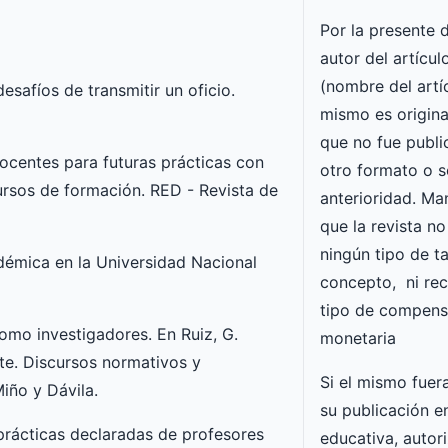
Por la presente 
autor del artícul
(nombre del artíc
desafíos de transmitir un oficio.
mismo es origina
que no fue publi
docentes para futuras prácticas con
otro formato o 
cursos de formación. RED - Revista de
anterioridad. Ma
que la revista n
ningún tipo de t
adémica en la Universidad Nacional
concepto, ni rec
tipo de compens
omo investigadores. En Ruiz, G.
monetaria
nte. Discursos normativos y
Si el mismo fuer
iño y Dávila.
su publicación e
 y prácticas declaradas de profesores
educativa, autori