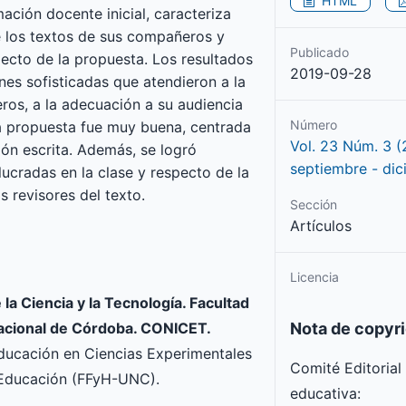
HTML
mación docente inicial, caracteriza
e los textos de sus compañeros y
Publicado
pecto de la propuesta. Los resultados
2019-09-28
nes sofisticadas que atendieron a la
ros, a la adecuación a su audiencia
Número
la propuesta fue muy buena, centrada
Vol. 23 Núm. 3 (
ión escrita. Además, se logró
septiembre - di
lucradas en la clase y respecto de la
 revisores del texto.
Sección
Artículos
Licencia
a Ciencia y la Tecnología. Facultad
 Nacional de Córdoba. CONICET.
Nota de copyr
Educación en Ciencias Experimentales
Comité Editorial
 Educación (FFyH-UNC).
educativa: