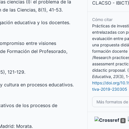
as ciencias (I): el problema de la
CLACSO - IBICT)
de las Ciencias, 8(1), 41-53.
Cómo citar
tigación educativa y los docentes.
Prácticas de invest
entrelazadas con p
evaluación entre pa
compromiso entre visiones
una propuesta didác
ia de Formación del Profesorado,
formación docente i
/Research practices
assessment practice
didactic proposal. 
5), 121-129.
Educativa
,
23
(3), 1
https://doi.org/10
 y cultura en procesos educativos.
tiva-2019-230305
Más formatos de 
cativos de los procesos de
0
 Madrid: Morata.