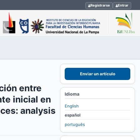
Registrarse
Entrar
Enviar un artículo
ción entre
Idioma
te inicial en
English
ces: analysis
español
português