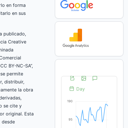
rlo en forma
itarlo en sus
ra publicado,
ncia Creative
inada
 Comercial
 CC BY-NC-SA”,
 se permite
, distribuir,
camente la obra
derivadas,
 se cite y
r original. Esta
za desde