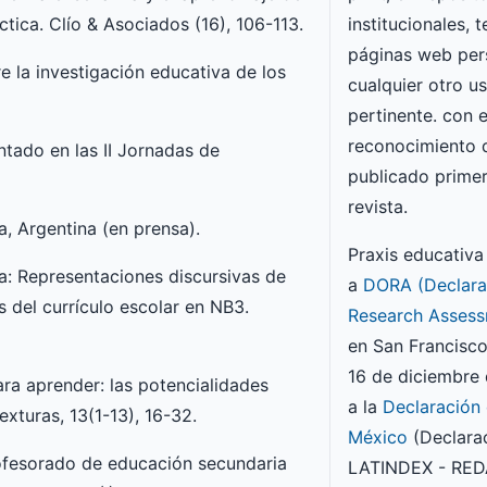
tica. Clío & Asociados (16), 106-113.
institucionales, 
páginas web per
e la investigación educativa de los
cualquier otro u
pertinente. con e
reconocimiento 
ntado en las II Jornadas de
publicado primer
revista.
a, Argentina (en prensa).
Praxis educativa
na: Representaciones discursivas de
a
DORA (Declara
s del currículo escolar en NB3.
Research Assess
en San Francisco,
16 de diciembre 
para aprender: las potencialidades
a la
Declaración
xturas, 13(1-13), 16-32.
México
(Declara
profesorado de educación secundaria
LATINDEX - RED