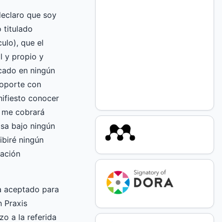
declaro que soy
o titulado
ulo), que el
l y propio y
cado en ningún
soporte con
nifiesto conocer
o me cobrará
asa bajo ningún
ibiré ningún
ación
a aceptado para
n Praxis
zo a la referida