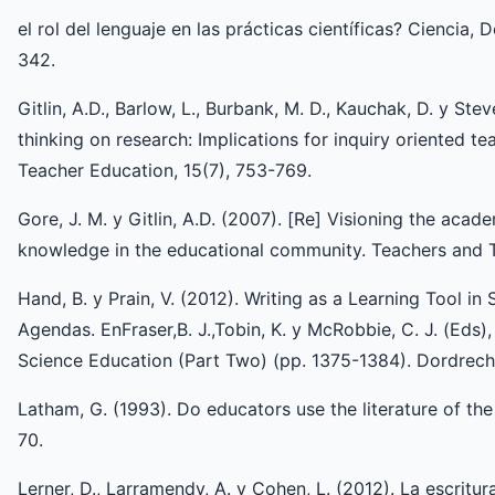
el rol del lenguaje en las prácticas científicas? Ciencia,
342.
Gitlin, A.D., Barlow, L., Burbank, M. D., Kauchak, D. y Ste
thinking on research: Implications for inquiry oriented t
Teacher Education, 15(7), 753-769.
Gore, J. M. y Gitlin, A.D. (2007). [Re] Visioning the aca
knowledge in the educational community. Teachers and T
Hand, B. y Prain, V. (2012). Writing as a Learning Tool in
Agendas. EnFraser,B. J.,Tobin, K. y McRobbie, C. J. (Eds
Science Education (Part Two) (pp. 1375-1384). Dordrecht
Latham, G. (1993). Do educators use the literature of the
70.
Lerner, D., Larramendy, A. y Cohen, L. (2012). La escritu