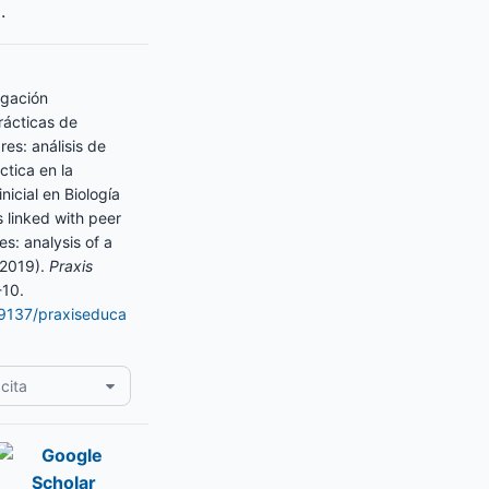
.
igación
rácticas de
res: análisis de
tica en la
nicial en Biología
 linked with peer
s: analysis of a
(2019).
Praxis
-10.
.19137/praxiseduca
cita