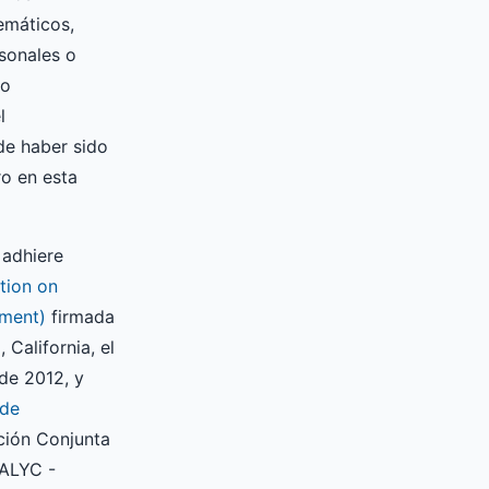
temáticos,
sonales o
so
l
de haber sido
o en esta
 adhiere
tion on
ment)
firmada
 California, el
de 2012, y
 de
ción Conjunta
ALYC -