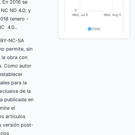
. En 2016 se
 NC ND 4.0; y
018 (enero -
C 4.0..
C BY-NC-SA
no permite, sin
r la obra con
s. Como autor
establecer
ales para la
xclusiva de la
ra publicada en
mite el
os artículos
u versión post-
orios