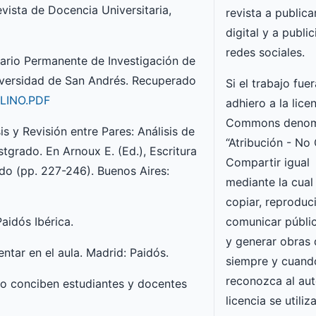
Revista de Docencia Universitaria,
revista a publica
digital y a public
redes sociales.
inario Permanente de Investigación de
iversidad de San Andrés. Recuperado
Si el trabajo fue
RLINO.PDF
adhiero a la lice
Commons denom
is y Revisión entre Pares: Análisis de
“Atribución - No
stgrado. En Arnoux E. (Ed.), Escritura
Compartir igual
do (pp. 227-246). Buenos Aires:
mediante la cual
copiar, reproducir
Paidós Ibérica.
comunicar públi
y generar obras 
entar en el aula. Madrid: Paidós.
siempre y cuando
reconozca al auto
ómo conciben estudiantes y docentes
licencia se utili