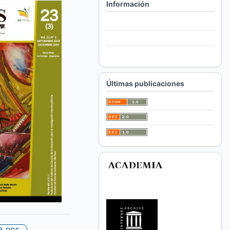
Información
Para lectores/as
Para autores/as
Para bibliotecarios/as
Últimas publicaciones