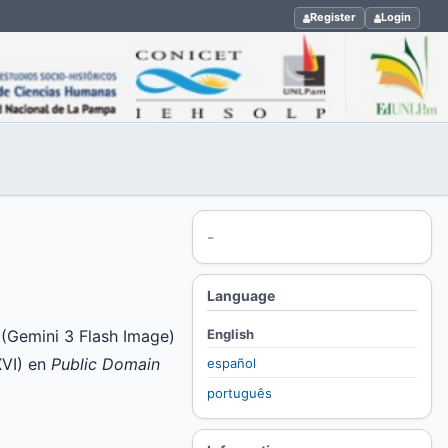
Register
Login
-
Language
English
l (Gemini 3 Flash Image)
 XVI) en
Public Domain
español
português