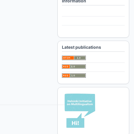
Information
For Readers
For Authors
For Librarians
Latest publications