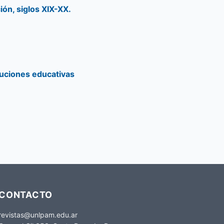
ión, siglos XIX-XX.
ituciones educativas
CONTACTO
revistas@unlpam.edu.ar