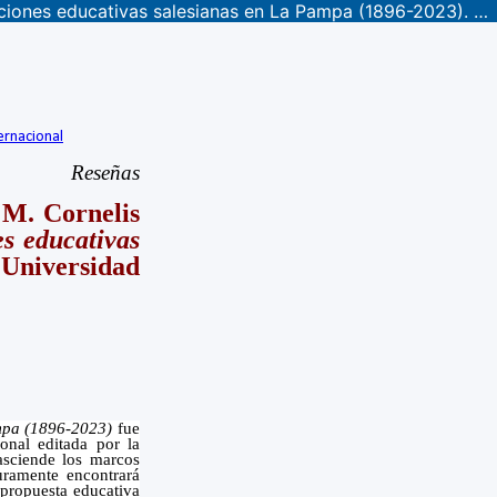
Mariana E. Funkner, Ana María T. Rodríguez y Stella M. Cornelis (Eds.), Educación y religión: historias de las instituciones educativas salesianas en La Pampa (1896-2023). Editorial de la Universidad Nacional de La Pampa, 2024, 339 páginas