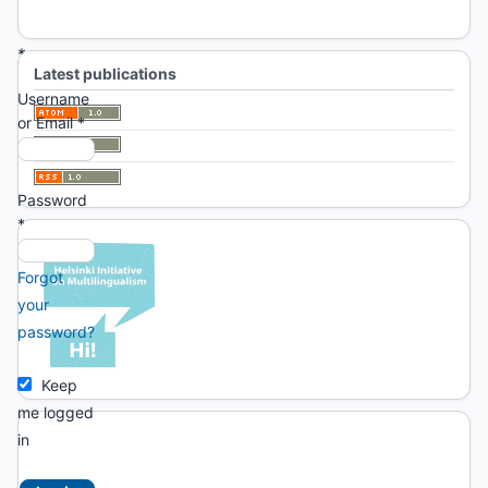
For Librarians
asterisk:
*
Latest publications
Username
or Email
*
Password
*
Forgot
your
password?
Keep
me logged
in