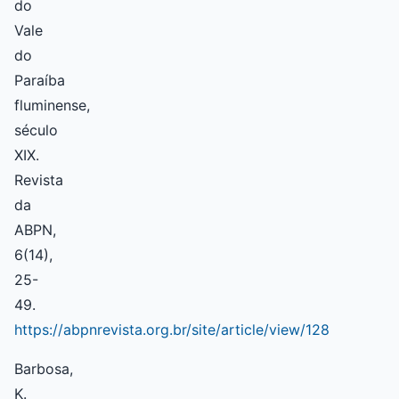
do
Vale
do
Paraíba
fluminense,
século
XIX.
Revista
da
ABPN,
6(14),
25-
49.
https://abpnrevista.org.br/site/article/view/128
Barbosa,
K.