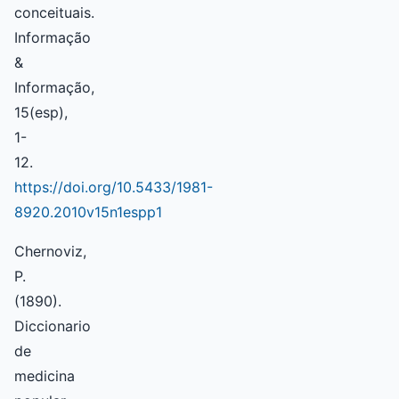
conceituais.
Informação
&
Informação,
15(esp),
1-
12.
https://doi.org/10.5433/1981-
8920.2010v15n1espp1
Chernoviz,
P.
(1890).
Diccionario
de
medicina