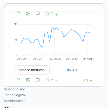
,
Casa de
Oswaldo
Cruz
https://orcid.org/0000-
0002-
9042-
7133
Ana
Beatriz
Lamego
Viana
National
Council for
Scientific and
Technological
Development