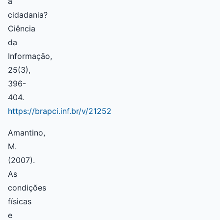
a
cidadania?
Ciência
da
Informação,
25(3),
396-
404.
https://brapci.inf.br/v/21252
Amantino,
M.
(2007).
As
condições
físicas
e