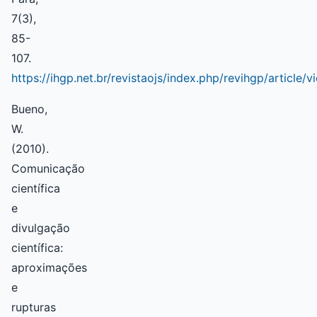
7(3),
85-
107.
https://ihgp.net.br/revistaojs/index.php/revihgp/article/
Bueno,
W.
(2010).
Comunicação
científica
e
divulgação
científica:
aproximações
e
rupturas