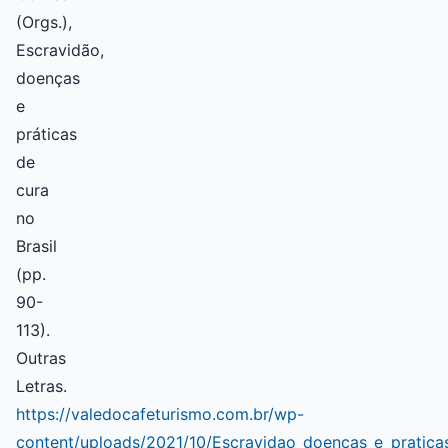
(Orgs.),
Escravidão,
doenças
e
práticas
de
cura
no
Brasil
(pp.
90-
113).
Outras
Letras.
https://valedocafeturismo.com.br/wp-
content/uploads/2021/10/Escravidao_doencas_e_pratica