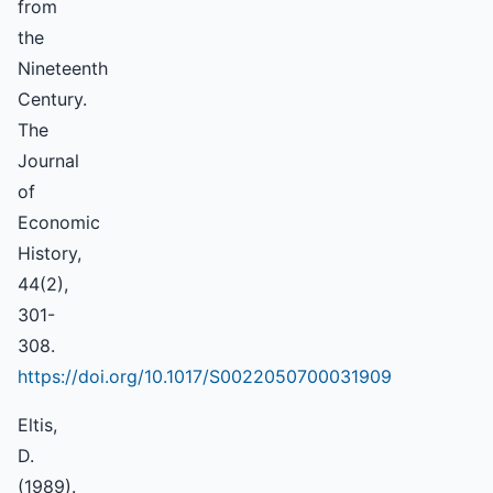
from
the
Nineteenth
Century.
The
Journal
of
Economic
History,
44(2),
301-
308.
https://doi.org/10.1017/S0022050700031909
Eltis,
D.
(1989).