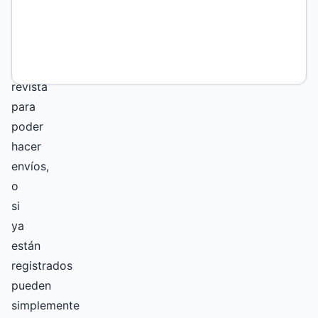
necesitan
registrarse
en
la
revista
para
poder
hacer
envíos,
o
si
ya
están
registrados
pueden
simplemente