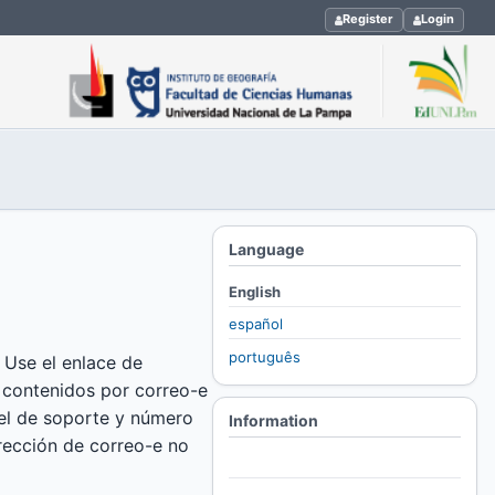
Register
Login
Language
English
español
português
 Use el enlace de
de contenidos por correo-e
vel de soporte y número
Information
irección de correo-e no
For Readers