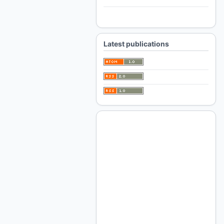
For Authors
For Librarians
Latest publications