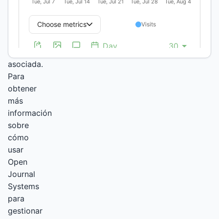
de
revistas
de
su
facultad
asociada.
Para
obtener
más
información
sobre
cómo
usar
Open
Journal
Systems
para
gestionar