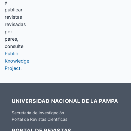
y
publicar
revistas
revisadas
por
pares,
consulte
Public
Knowledge
Project
.
UNIVERSIDAD NACIONAL DE LA PAMPA
Secretaría de Investigación
Portal de Revistas Científicas
PORTAL DE REVISTAS