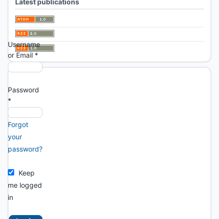
Latest publications
asterisk:
*
Username
or Email
*
Password
*
Forgot
your
password?
Keep
me logged
in