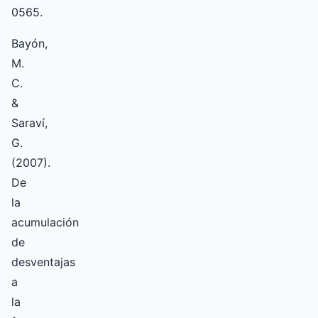
0565.
Bayón,
M.
C.
&
Saraví,
G.
(2007).
De
la
acumulación
de
desventajas
a
la