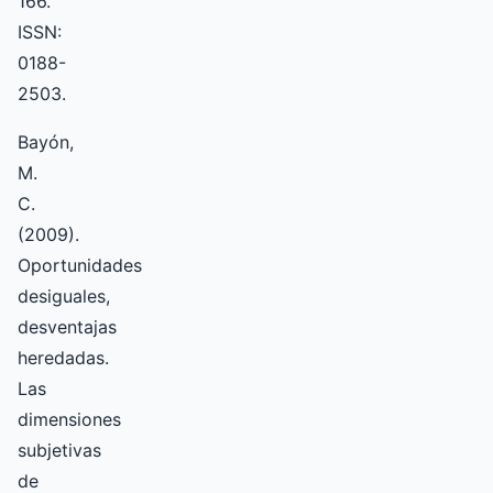
166.
ISSN:
0188-
2503.
Bayón,
M.
C.
(2009).
Oportunidades
desiguales,
desventajas
heredadas.
Las
dimensiones
subjetivas
de