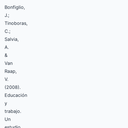
Bonfiglio,
J.;
Tinoboras,
C.;
Salvia,
A.
&
Van
Raap,
V.
(2008).
Educación
y
trabajo.
Un
estudio