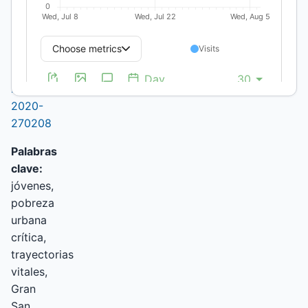
Universidad
Nacional de
Tucumán
DOI:
https://doi.org/10.19137/pys-
2020-
270208
Palabras
clave:
jóvenes,
pobreza
urbana
crítica,
trayectorias
vitales,
Gran
San