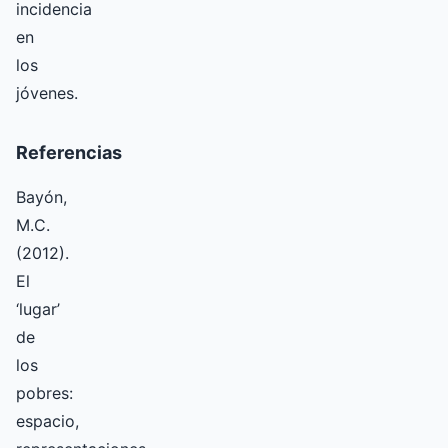
incidencia
en
los
jóvenes.
Referencias
Bayón,
M.C.
(2012).
El
‘lugar’
de
los
pobres:
espacio,