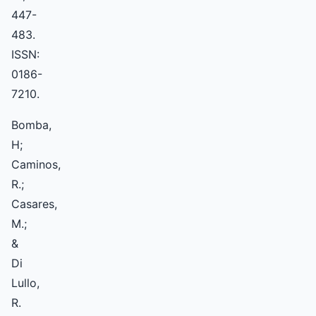
447-
483.
ISSN:
0186-
7210.
Bomba,
H;
Caminos,
R.;
Casares,
M.;
&
Di
Lullo,
R.