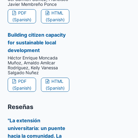
Javier Membreño Ponce
PDF
HTML
(Spanish)
(Spanish)
Building citizen capacity
for sustainable local
development
Héctor Enrique Moncada
Muñoz, Arnaldo Amilcar
Rodríguez, Keily Vanessa
Salgado Nuñez
PDF
HTML
(Spanish)
(Spanish)
Reseñas
"La extensión
universitaria: un puente
hacia la comunidad. La