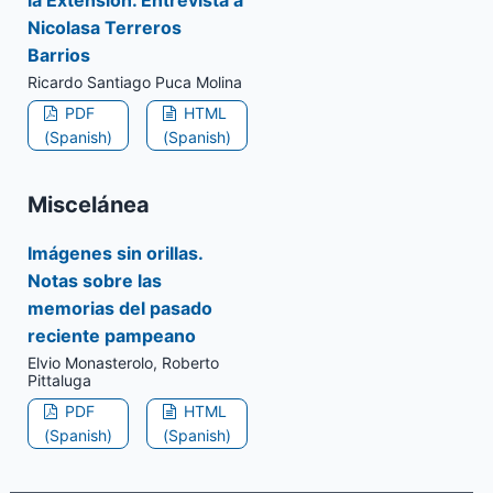
la Extensión. Entrevista a
Nicolasa Terreros
Barrios
Ricardo Santiago Puca Molina
PDF
HTML
(Spanish)
(Spanish)
Miscelánea
Imágenes sin orillas.
Notas sobre las
memorias del pasado
reciente pampeano
Elvio Monasterolo, Roberto
Pittaluga
PDF
HTML
(Spanish)
(Spanish)