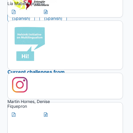
Lía Mabel Norverto
PDF
HTML
(Spanish)
(Spanish)
Artículos
The pendulum between
the State and the
cooperative sector.
Current challenges from
an approach situated in
San Martín (Province of
Buenos Aires, Argentina)
Martin Hornes, Denise
Fiquepron
PDF
HTML
(Spanish)
(Spanish)