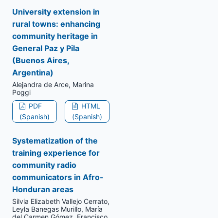
University extension in
rural towns: enhancing
community heritage in
General Paz y Pila
(Buenos Aires,
Argentina)
Alejandra de Arce, Marina
Poggi
PDF
HTML
(Spanish)
(Spanish)
Systematization of the
training experience for
community radio
communicators in Afro-
Honduran areas
Silvia Elizabeth Vallejo Cerrato,
Leyla Banegas Murillo, María
del Carmen Gómez, Francisco