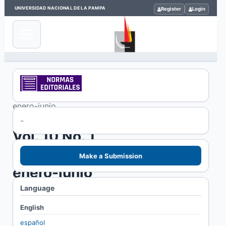
UNIVERSIDAD NACIONAL DE LA PAMPA
Register
Login
Home
/
Archives
/
Vol. 10 No. 1 (2026):
enero-junio
-
Vol. 10 No. 1
(2026):
Make a Submission
enero-junio
Language
English
español