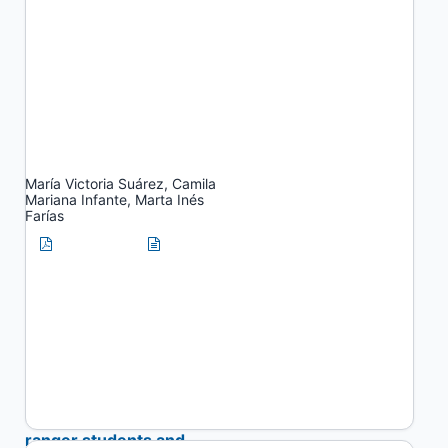
University extension and
community gardens in
Santiago del Estero:
networks for
strengthening
agroecological urban
agriculture.
María Victoria Suárez, Camila
Mariana Infante, Marta Inés
Farías
PDF
HTML
(Spanish)
(Spanish)
University extension
practices for the
integration of
environmental
knowledge of park-
ranger students and