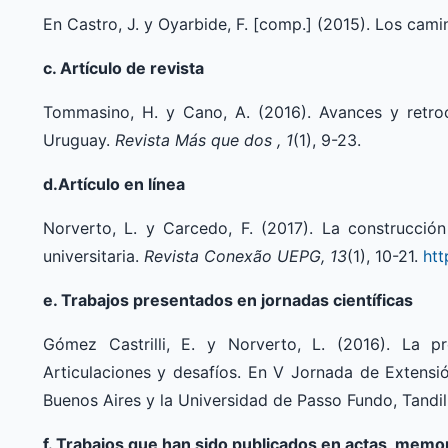
En Castro, J. y Oyarbide, F. [comp.] (2015). Los cam
c. Artículo de revista
Tommasino, H. y Cano, A. (2016). Avances y retroc
Uruguay.
Revista Más que dos , 1
(1), 9-23.
d.Artículo en línea
Norverto, L. y Carcedo, F. (2017). La construcción
universitaria.
Revista Conexão UEPG, 13
(1), 10-21.
htt
e. Trabajos presentados en jornadas científicas
Gómez Castrilli, E. y Norverto, L. (2016). La p
Articulaciones y desafíos. En V Jornada de Extensi
Buenos Aires y la Universidad de Passo Fundo, Tandi
f. Trabajos que han sido publicados en actas, memo