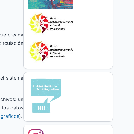
Fue creada
circulación
el sistema
rchivos: un
 los datos
gráficos
).