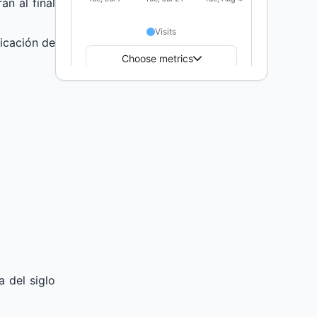
án al final
licación de
a del siglo