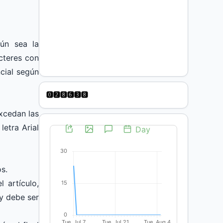
ún sea la
acteres con
ncial según
excedan las
letra Arial
s.
l artículo,
 y debe ser