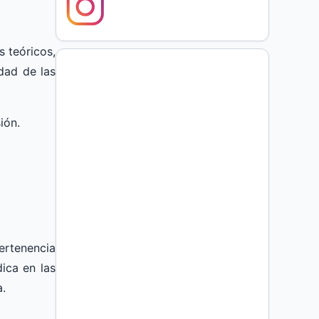
 teóricos,
dad de las
ión.
ertenencia
dica en las
a.