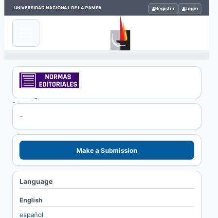
UNIVERSIDAD NACIONAL DE LA PAMPA
Register
Login
-
Home
/
-
-
-
Make a Submission
Language
English
español