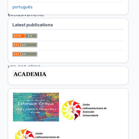
usarán
português
exclusivamente
para los fines
Latest publications
establecidos en
ella y no se
proporcionarán a
terceros o para su
uso con otros
fines.