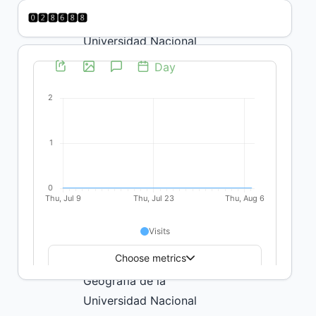
Laura Itchart,
Universidad Nacional
Arturo Jauretche
(UNAJ) y Universidad
Nacional de La Plata
(UNLP).
Santiago Puca Molina,
Universidad Nacional
de Patagonia Austral
(UNPA).
Lía Bachmann,
Departamento de
Geografía de la
Universidad Nacional