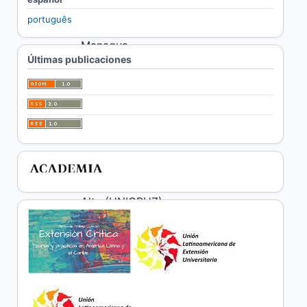
Autónoma de
português
Nicaragua UNAN-
Managua.
Últimas publicaciones
Andrea Savoretti,
Universidad
Provincial del
Sudoeste (UPSO).
Valeska Martins,
Universidade de Cruz
Alta (UNICRUZ).
Miguel Cilley,
Universidad Nacional
del Centro de la
Provincia de Buenos