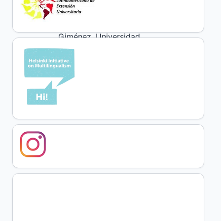
Aires (UNICEN).
Pablo Garcia
Giménez, Universidad
Nacional de Rosario
(UNR).
Laura Azcona,
Facultad de Ciencias
Humanas,
Universidad Nacional
de La Pampa
(UNLPam).
Romina Colacci,
Universidad Nacional
de Mar del Plata
(UNMdP).