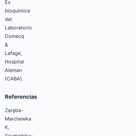
Ex
bioquímica
del
Laboratorio
Domecq
&
Lafage,
Hospital
Aleman
(CABA).
Referencias
Zaręba-
Marchewka
K,
Szymańska-