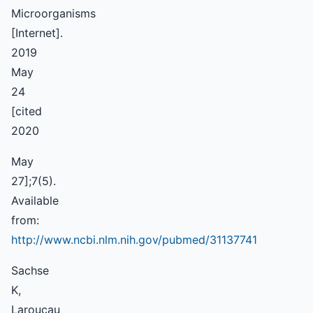
Microorganisms
[Internet].
2019
May
24
[cited
2020
May
27];7(5).
Available
from:
http://www.ncbi.nlm.nih.gov/pubmed/31137741
Sachse
K,
Laroucau