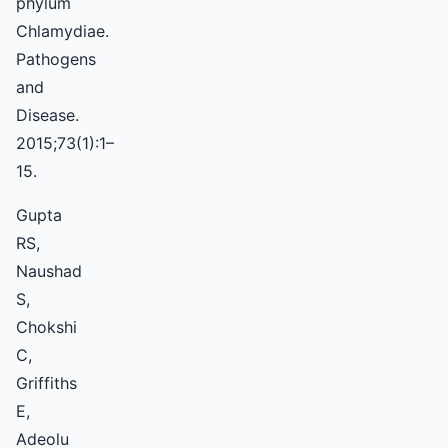
phylum
Chlamydiae.
Pathogens
and
Disease.
2015;73(1):1–
15.
Gupta
RS,
Naushad
S,
Chokshi
C,
Griffiths
E,
Adeolu