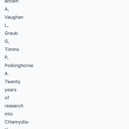
Brown
A,
Vaughan
L,
Greub
G,
Timms
P,
Polkinghorne
A.
Twenty
years
of
research
into
Chlamydia-