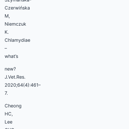
Czerwińska
M,
Niemczuk
K.
Chlamydiae
–
what’s
new?
J.Vet.Res.
2020;64(4):461–
7.
Cheong
HC,
Lee