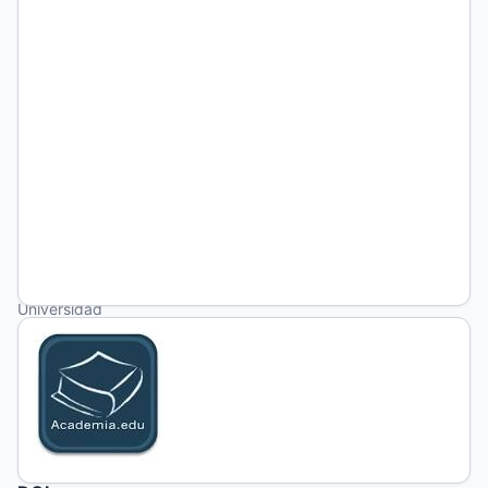
Clamidiosis
en
aves
Ana
Inés
Portu
Universidad
Nacional de
La Pampa.
Facultad de
Ciencias
Veterinarias