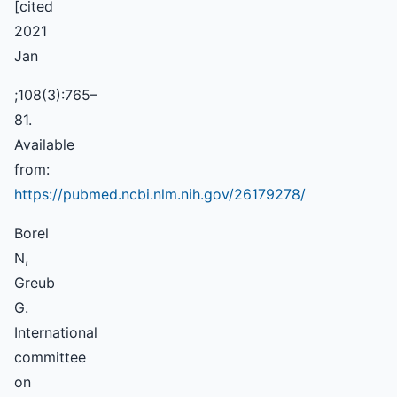
[cited
2021
Jan
;108(3):765–
81.
Available
from:
https://pubmed.ncbi.nlm.nih.gov/26179278/
Borel
N,
Greub
G.
International
committee
on