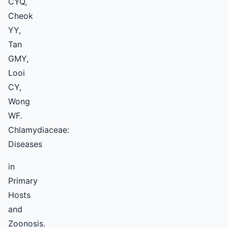
CYQ,
Cheok
YY,
Tan
GMY,
Looi
CY,
Wong
WF.
Chlamydiaceae:
Diseases
in
Primary
Hosts
and
Zoonosis.