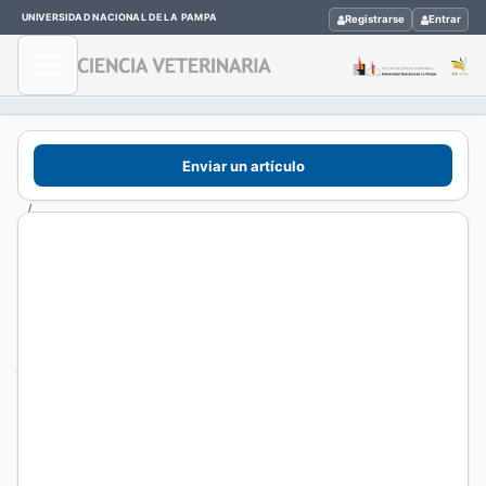
UNIVERSIDAD NACIONAL DE LA PAMPA
Registrarse
Entrar
Inicio
/
Enviar un artículo
Archivos
/
Vol. 23
Núm. 1
(2021):
enero -
junio
/
Artículos
de
revisión