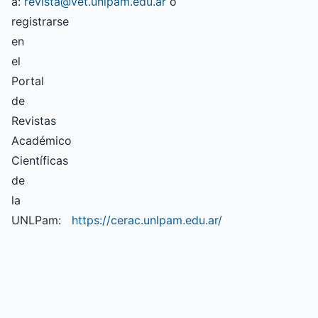
a:
revista@vet.unlpam.edu.ar
o
registrarse
en
el
Portal
de
Revistas
Académico
Científicas
de
la
UNLPam:
https://cerac.unlpam.edu.ar/