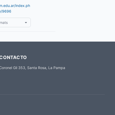
am.edu.ar/index.ph
ew/9696
rmats
CONTACTO
Coronel Gil 353, Santa Rosa, La Pampa