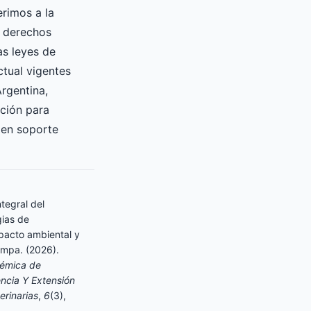
erimos a la
s derechos
as leyes de
ctual vigentes
Argentina,
ición para
 en soporte
tegral del
gias de
mpacto ambiental y
ampa. (2026).
démica de
encia Y Extensión
erinarias
,
6
(3),