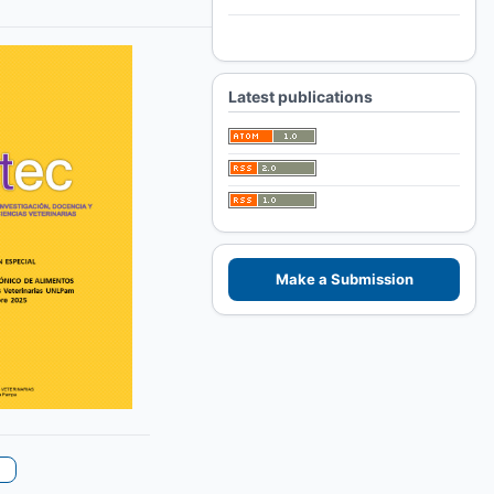
For Authors
For Librarians
Latest publications
Make a Submission