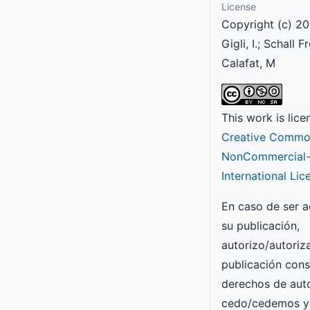
License
Copyright (c) 20
Gigli, I.; Schall F
Calafat, M
This work is lic
Creative Common
NonCommercial-S
International Lic
En caso de ser 
su publicación,
autorizo/autori
publicación con
derechos de auto
cedo/cedemos y