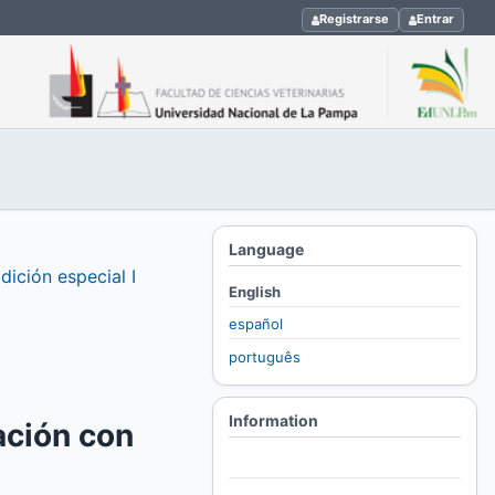
Registrarse
Entrar
Language
dición especial I
English
español
português
Information
ación con
For Readers