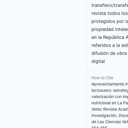
transfiero/transf
revista todos lo
protegidos por l
propiedad intele
en la República 
referidos a la ed
difusión de obra
digital
How to Cite
Aprovechamiento in
lactosuero: estrate
valorización con i
nutricional en La P
Vetec Revista Aca
Investigación, Doc
de Las Ciencias Vet
164-165.