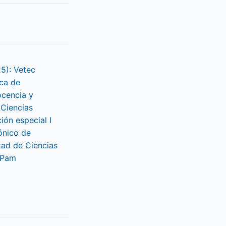
25): Vetec
ca de
ocencia y
 Ciencias
ción especial I
ónico de
tad de Ciencias
LPam