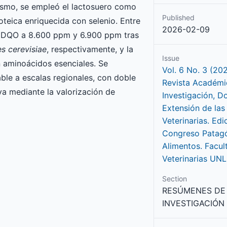
mismo, se empleó el lactosuero como
Published
teica enriquecida con selenio. Entre
2026-02-09
la DQO a 8.600 ppm y 6.900 ppm tras
 cerevisiae
, respectivamente, y la
Issue
 aminoácidos esenciales. Se
Vol. 6 No. 3 (20
le a escalas regionales, con doble
Revista Académi
va mediante la valorización de
Investigación, D
Extensión de las
Veterinarias. Edi
Congreso Patag
Alimentos. Facul
Veterinarias UN
Section
RESÚMENES DE
INVESTIGACIÓN