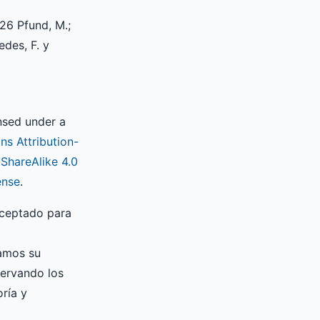
26 Pfund, M.;
redes, F. y
ensed under a
s Attribution-
hareAlike 4.0
ense
.
aceptado para
zamos su
servando los
ría y