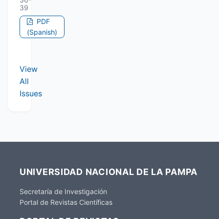
39
PDF
(Spanish)
View
All
Issues
UNIVERSIDAD NACIONAL DE LA PAMPA
Secretaría de Investigación
Portal de Revistas Científicas