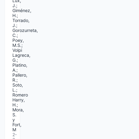
Lux,
J.;
Giménez,
H.;
Torrado,
J.;
Gorozurreta,
C.;
Poey,
M.S.;
Volpi
Lagreca,
G.;
Platino,
A.;
Pallero,
R.;
Soto,
L.;
Romero
Harry,
H.;
Mora,
S.
y
Fort,
M
2-