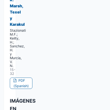
Marsh,
Texel
y
Karakul
Stazionati
M.F.;
Keilty,
H.;
Sanchez,
H.
y
Murcia,
V.
N.
15-
32
PDF
(Spanish)
IMÁGENES
EN