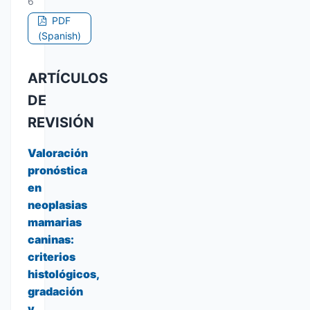
6
PDF
(Spanish)
ARTÍCULOS
DE
REVISIÓN
Valoración
pronóstica
en
neoplasias
mamarias
caninas:
criterios
histológicos,
gradación
y