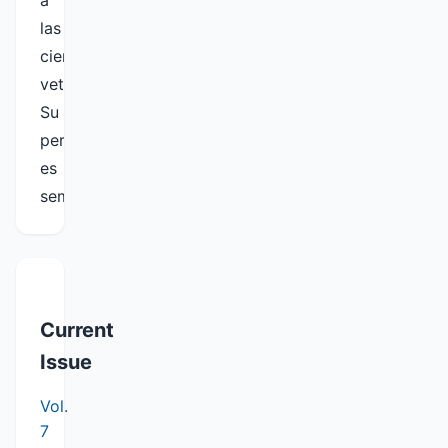
a
las
ciencias
veterinarias.
Su
periodicidad
es
semestral.
Current
Issue
Vol.
7