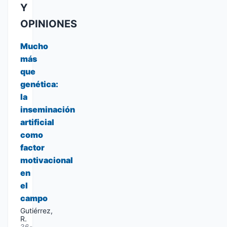
Y
OPINIONES
Mucho
más
que
genética:
la
inseminación
artificial
como
factor
motivacional
en
el
campo
Gutiérrez,
R.
36-