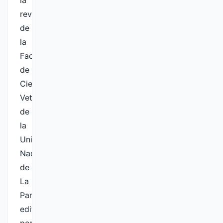
la
revista
de
la
Facultad
de
Ciencias
Veterinarias
de
la
Universidad
Nacional
de
La
Pampa,
editada