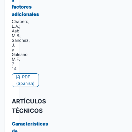
factores
adicionales
Chapero,
L.A.;
Aab,
M.B.;
Sánchez,
J.
y
Galeano,
M.F.
7-
14
PDF
(Spanish)
ARTÍCULOS
TÉCNICOS
Características
de