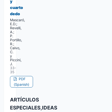
y
cuarto
dedo
Mascaró,
E.D.;
Revelli,
A.;
P.
Portillo,
R.;
Calvo,
C.
y
Piccini,
J.
33-
35
PDF
(Spanish)
ARTÍCULOS
ESPECIALES,IDEAS