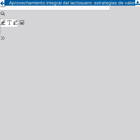
Aprovechamiento integral del lactosuero: estrategias de valorización con impacto ambiental y nutricional en La Pampa