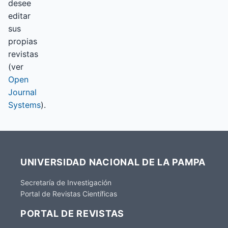
desee
editar
sus
propias
revistas
(ver
Open
Journal
Systems
).
UNIVERSIDAD NACIONAL DE LA PAMPA
Secretaría de Investigación
Portal de Revistas Científicas
PORTAL DE REVISTAS