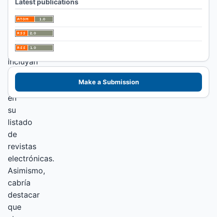
a
Latest publications
los
investigadores/as
bibliotecarios/as
que
incluyan
esta
Make a Submission
revista
en
su
listado
de
revistas
electrónicas.
Asimismo,
cabría
destacar
que