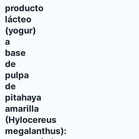
producto
lácteo
(yogur)
a
base
de
pulpa
de
pitahaya
amarilla
(Hylocereus
megalanthus):