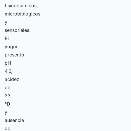
fisicoquímicos,
microbiológicos
y
sensoriales.
El
yogur
presentó
pH
4,6,
acidez
de
33
ºD
y
ausencia
de