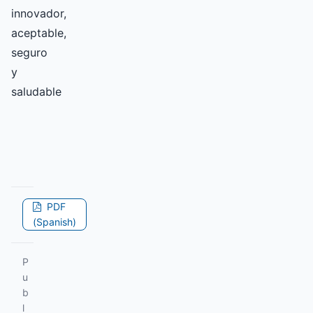
innovador,
aceptable,
seguro
y
saludable
PDF
(Spanish)
P
u
b
l