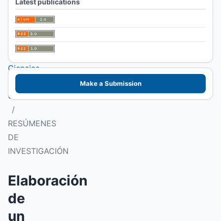
Latest publications
I Congreso
Patagónico de
Alimentos.
Facultad de
Ciencias
Veterinarias
Make a Submission
UNLPam
/
RESÚMENES
DE
INVESTIGACIÓN
Elaboración
de
un