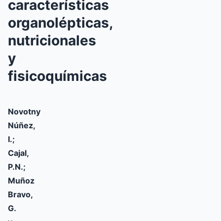
características
organolépticas,
nutricionales
y
fisicoquímicas
Novotny
Núñez,
I.;
Cajal,
P.N.;
Muñoz
Bravo,
G.