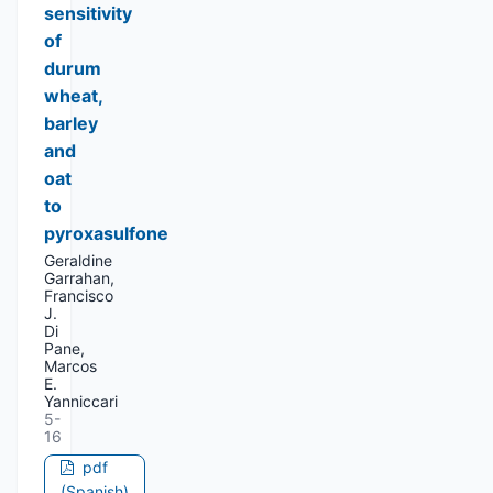
sensitivity
of
durum
wheat,
barley
and
oat
to
pyroxasulfone
Geraldine
Garrahan,
Francisco
J.
Di
Pane,
Marcos
E.
Yanniccari
5-
16
pdf
(Spanish)