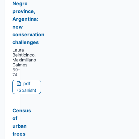
Negro
province,
Argentina:
new
conservation
challenges
Laura
Beinticinco,
Maximiliano
Galmes
69-
74
pdf
(Spanish)
Census
of
urban
trees