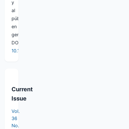
y
al
público
en
general.
DOI:
10.19137/semiarida
Current
Issue
Vol.
36
No.