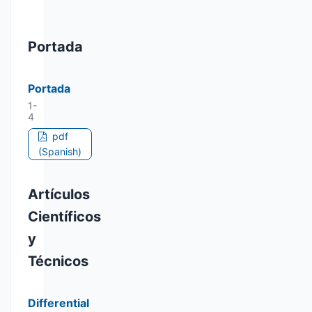
Portada
Portada
1-
4
pdf
(Spanish)
Artículos
Científicos
y
Técnicos
Differential