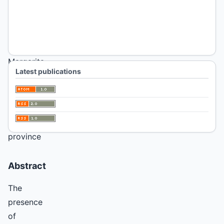
Keywords:
conservation,
Río
Colorado,
Margarita
Latest publications
pampeana,
vascular
flora,
Río
Negro
province
Abstract
The
presence
of