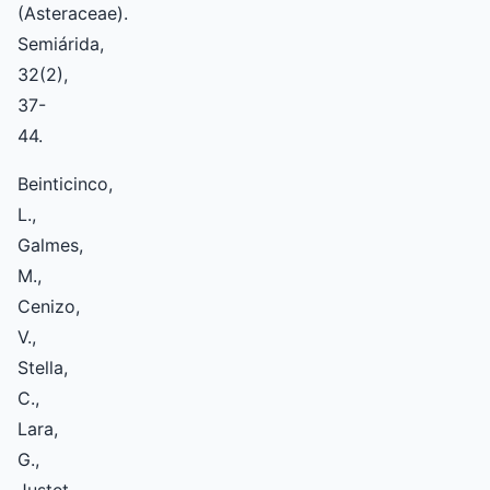
(Asteraceae).
Semiárida,
32(2),
37-
44.
Beinticinco,
L.,
Galmes,
M.,
Cenizo,
V.,
Stella,
C.,
Lara,
G.,