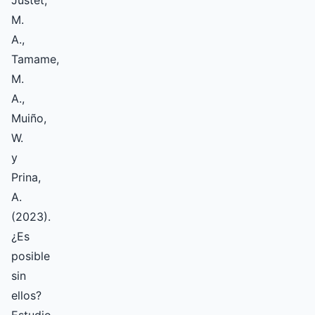
Justet,
M.
A.,
Tamame,
M.
A.,
Muiño,
W.
y
Prina,
A.
(2023).
¿Es
posible
sin
ellos?