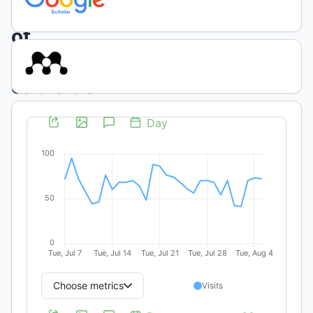
record
of
Gaillardia
cabrerae
(Asteraceae)
for
Río
Negro
province,
Argentina:
new
conservation
challenges