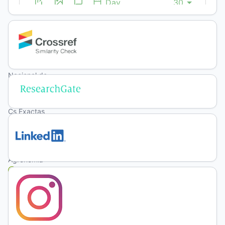
Laura
Beinticinco
Universidad
Nacional de
La Pampa,
Facultad de
Cs Exactas
y Naturales
y Facultad
de
Agronomía
https://orcid.org/0000-
0002-
8957-
286X
(unauthenticated)