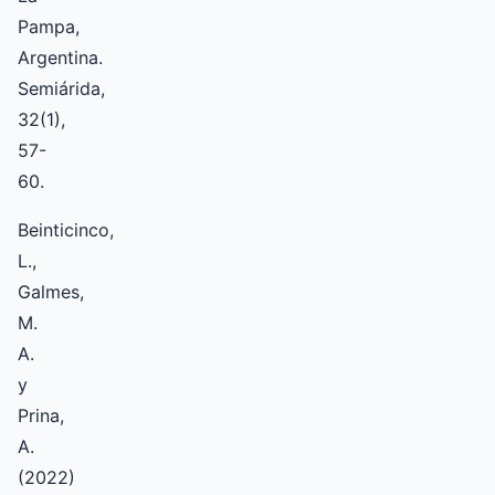
Pampa,
Argentina.
Semiárida,
32(1),
57-
60.
Beinticinco,
L.,
Galmes,
M.
A.
y
Prina,
A.
(2022)