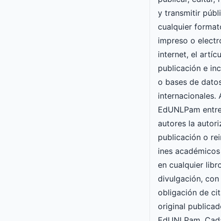
y transmitir púb
cualquier forma
impreso o electró
internet, el artí
publicación e inc
o bases de datos
internacionales. 
EdUNLPam entre
autores la autori
publicación o re
ines académicos
en cualquier lib
divulgación, con 
obligación de cit
original publicad
EdUNLPam. Cada