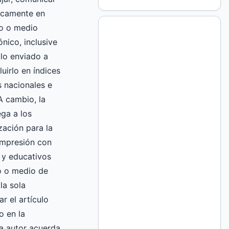
licamente en
to o medio
nico, inclusive
culo enviado a
luirlo en índices
 nacionales e
A cambio, la
ga a los
zación para la
impresión con
 y educativos
ro o medio de
la sola
ar el artículo
o en la
 autor acuerda