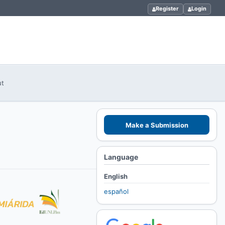
Register
Login
ut
Make a Submission
Language
English
español