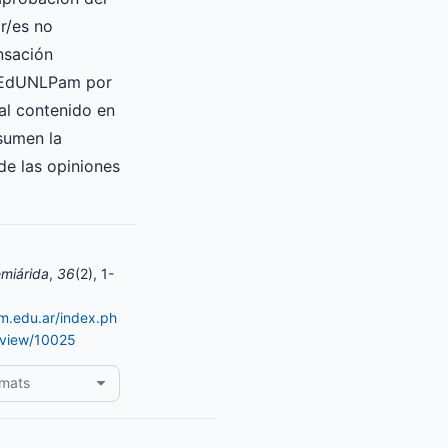
or/es no
nsación
a EdUNLPam por
ial contenido en
asumen la
de las opiniones
miárida
,
36
(2), 1-
am.edu.ar/index.ph
e/view/10025
rmats