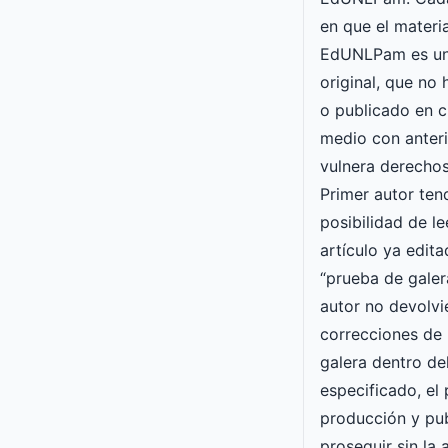
en que el materia
EdUNLPam es un
original, que no
o publicado en c
medio con anteri
vulnera derechos
Primer autor ten
posibilidad de le
artículo ya edit
“prueba de galera
autor no devolvi
correcciones de 
galera dentro de
especificado, el
producción y pu
proseguir sin la