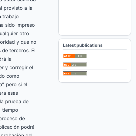
l provisto a la
 trabajo
 ha sido impreso
ualquier otro
oridad y que no
Latest publications
 de terceros. El
drá la
er y corregir el
ado como
”, pero si el
era esas
la prueba de
l tiempo
 proceso de
blicación podrá
 aprobación del