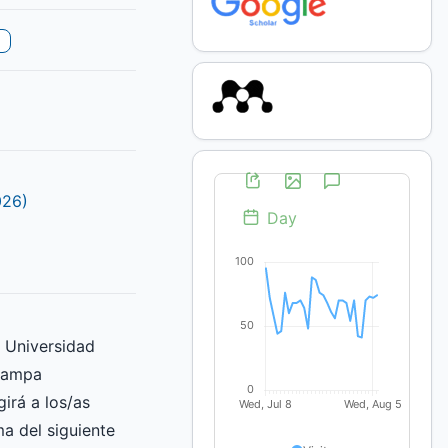
026)
a Universidad
Pampa
irá a los/as
ma del siguiente