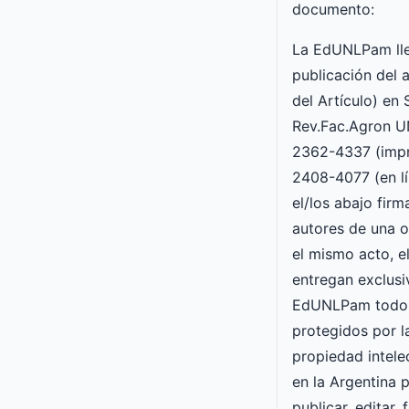
documento:
La EdUNLPam lle
publicación del a
del Artículo) en
Rev.Fac.Agron 
2362-4337 (impr
2408-4077 (en lí
el/los abajo fir
autores de una o
el mismo acto, e
entregan exclusi
EdUNLPam todos
protegidos por l
propiedad intele
en la Argentina p
publicar, editar, 