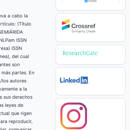
va a cabo la
rtículo: (Título
 SEMIÁRIDA
UNLPam ISSN
esa) ISSN
nea), del cual
mantes son
 más partes. En
l/los autores
vamente a la
 sus derechos
as leyes de
ctual que rigen
ara reproducir,
fijar, comunicar