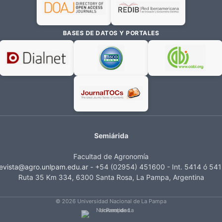
BASES DE DATOS Y PORTALES
Semiárida
Facultad de Agronomía
evista@agro.unlpam.edu.ar
- +54 (02954) 451600 - Int. 5414 ó 54
Ruta 35 Km 334, 6300 Santa Rosa, La Pampa, Argentina
© 2026 Universidad Nacional de La Pampa