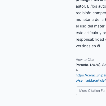
autor. El/los aut
recibirán compe
monetaria de l
el uso del mater
este artículo y 
responsabilidad 
vertidas en él.
How to Cite
Portada. (2026).
Se
4.
https://cerac.unlp
p/semiarida/articl
More Citation Fo