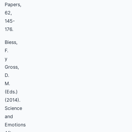
Papers,
62,
145-
176.
Biess,
F.
y
Gross,
D.
M.
(Eds.)
(2014).
Science
and
Emotions