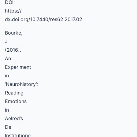
DOI:
https://
dx.doi.org/10.7440/res62.2017.02
Bourke,
J.
(2016).
An
Experiment
in
‘Neurohistory’:
Reading
Emotions
in
Aelred’s
De
Institutione