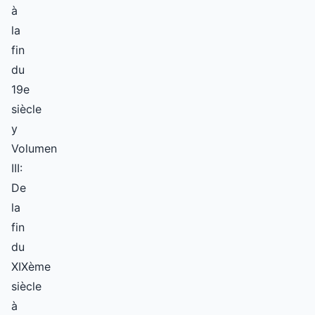
à
la
fin
du
19e
siècle
y
Volumen
III:
De
la
fin
du
XIXème
siècle
à