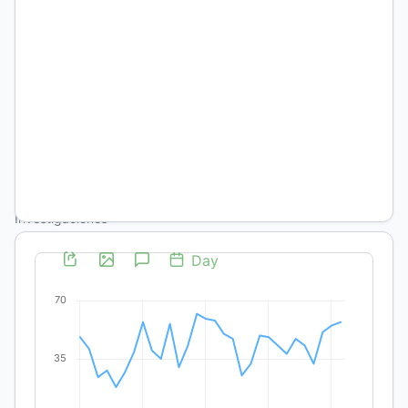
consolidation
challenges
Matías
García
Consejo
Nacional de
Investigaciones
Científicas y
Técnicas.
Universidad
Nacional de La
Plata.
Universidad
Nacional Arturo
Jauretche.