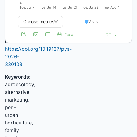
https://orcid.org/0000-
0002-
8554-
5805
(unauthenticated)
DOI:
https://doi.org/10.19137/pys-
2026-
330103
Keywords:
agroecology,
alternative
marketing,
peri-
urban
horticulture,
family