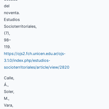
del
noventa.
Estudios
Socioterritoriales,
(7),
98–
119.
https://ojs2.fch.unicen.edu.ar/ojs-
3.1.0/index.php/estudios-
socioterritoriales/article/view/2820
Calle,
Á.,
Soler,
M.,
Vara,