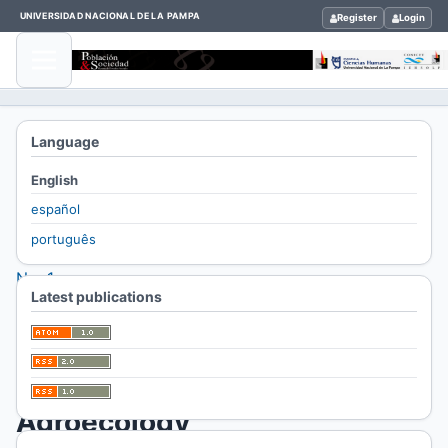
UNIVERSIDAD NACIONAL DE LA PAMPA
Register
Login
Home
Language
/
English
Archives
español
/
português
Vol. 33
No. 1
Latest publications
(2026):
/
Artículos
Agroecology