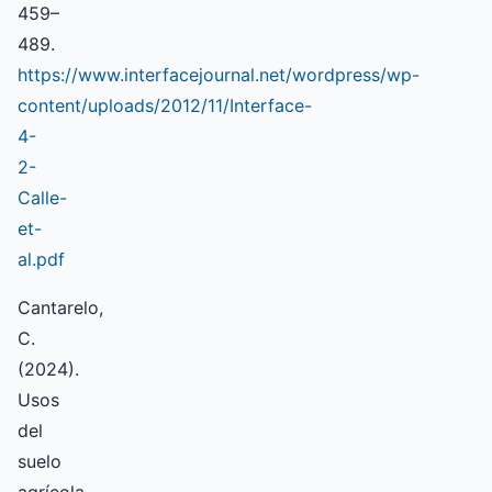
459–
489.
https://www.interfacejournal.net/wordpress/wp-
content/uploads/2012/11/Interface-
4-
2-
Calle-
et-
al.pdf
Cantarelo,
C.
(2024).
Usos
del
suelo