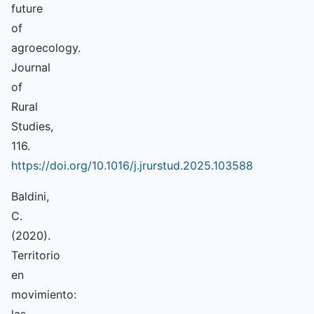
future
of
agroecology.
Journal
of
Rural
Studies,
116.
https://doi.org/10.1016/j.jrurstud.2025.103588
Baldini,
C.
(2020).
Territorio
en
movimiento: