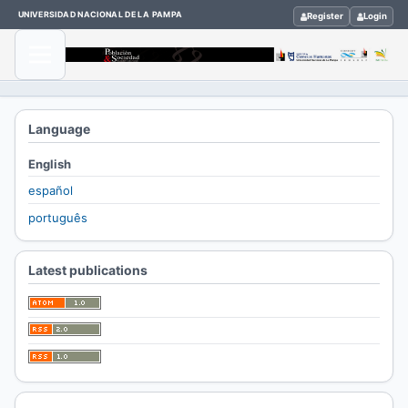
UNIVERSIDAD NACIONAL DE LA PAMPA
Register
Login
Home
Language
/
English
-
español
português
-
Latest publications
-