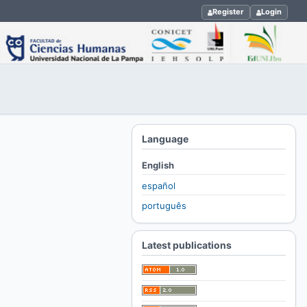
Register
Login
Language
English
español
português
Latest publications