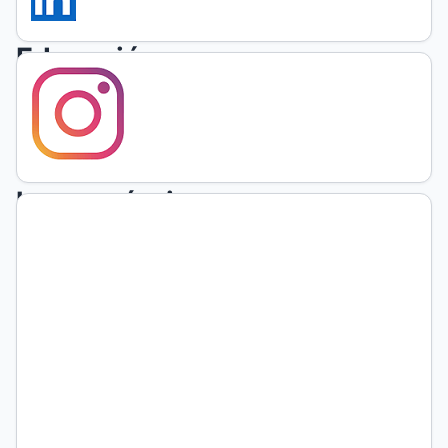
la
Educación
Superior:
investigación
fenomenológica-
hermenéutica
en
San
Pedro
Sula,
Honduras