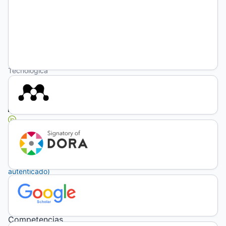
Luis
Diego
Chacón
Viquez
Universidad
Tecnológica
de
Honduras
https://orcid.org/0000-
0002-
2561-
4514
(no
autenticado)
Palabras
clave:
Competencias