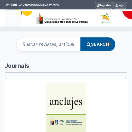
UNIVERSIDAD NACIONAL DE LA PAMPA
Register
Login
Search articles for
Buscar en el portal de revistas
SEARCH
Journals