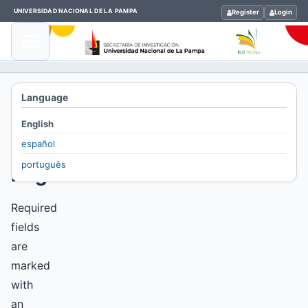
UNIVERSIDAD NACIONAL DE LA PAMPA
Register
Login
Home
Language
/
English
Register
español
português
Register
Required
fields
are
marked
with
an