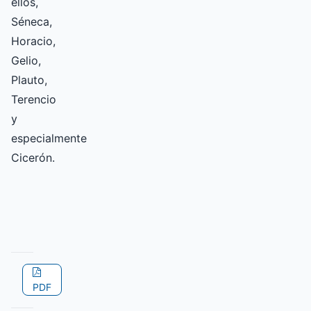
ellos,
Séneca,
Horacio,
Gelio,
Plauto,
Terencio
y
especialmente
Cicerón.
PDF