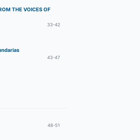
FROM THE VOICES OF
33-42
undarias
43-47
48-51