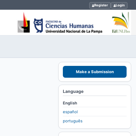
Register
Login
Make a Submission
Language
English
español
português