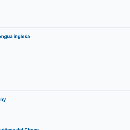
lengua inglesa
any
suíticas del Chaco