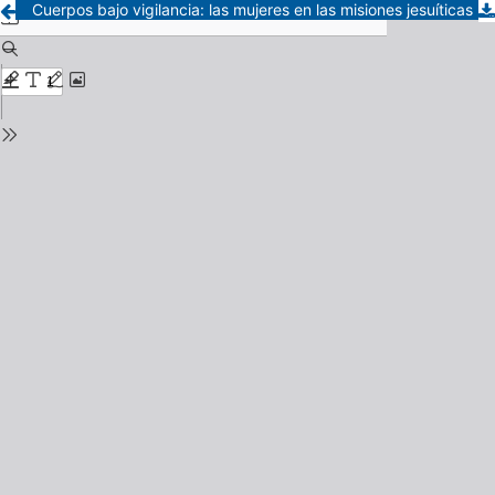
Cuerpos bajo vigilancia: las mujeres en las misiones jesuíticas del Chaco