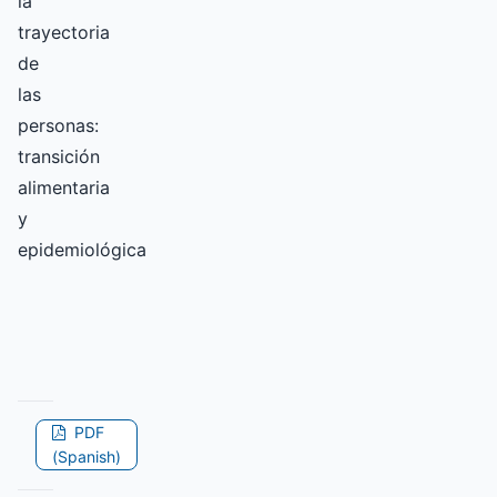
la
trayectoria
de
las
personas:
transición
alimentaria
y
epidemiológica
PDF
(Spanish)