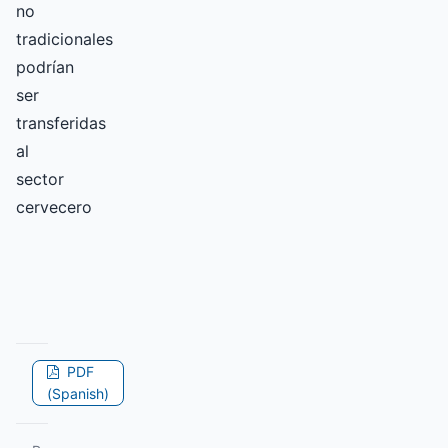
no
tradicionales
podrían
ser
transferidas
al
sector
cervecero
PDF
(Spanish)