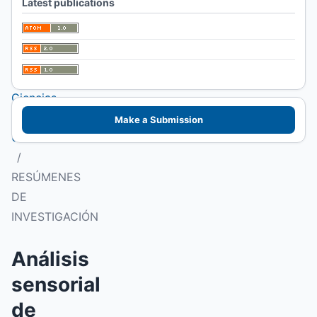
Latest publications
I Congreso
Patagónico de
Alimentos.
Facultad de
Ciencias
Veterinarias
Make a Submission
UNLPam
/
RESÚMENES
DE
INVESTIGACIÓN
Análisis
sensorial
de