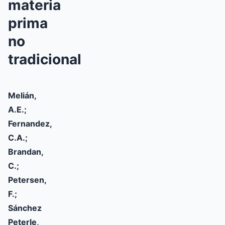
materia
prima
no
tradicional
Melián,
A.E.;
Fernandez,
C.A.;
Brandan,
C.;
Petersen,
F.;
Sánchez
Peterle,