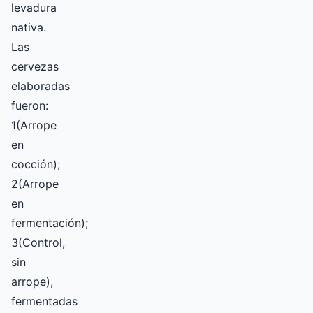
levadura
nativa.
Las
cervezas
elaboradas
fueron:
1(Arrope
en
cocción);
2(Arrope
en
fermentación);
3(Control,
sin
arrope),
fermentadas