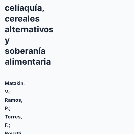
celiaquía,
cereales
alternativos
y
soberanía
alimentaria
Matzkin,
V.;
Ramos,
P.;
Torres,
F.;
Rovatti,