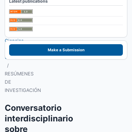
Latest publications
I Congreso
Patagónico de
Alimentos.
Facultad de
Ciencias
Veterinarias
Make a Submission
UNLPam
/
RESÚMENES
DE
INVESTIGACIÓN
Conversatorio
interdisciplinario
sobre