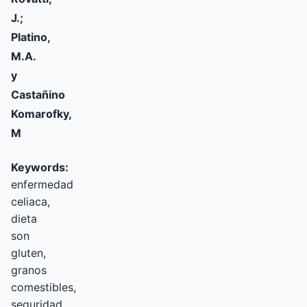
J.;
Platino,
M.A.
y
Castañino
Komarofky,
M
Keywords:
enfermedad
celiaca,
dieta
son
gluten,
granos
comestibles,
seguridad