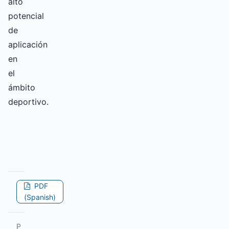
alto
potencial
de
aplicación
en
el
ámbito
deportivo.
PDF
(Spanish)
P