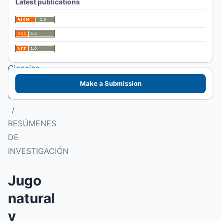
Latest publications
I Congreso
Patagónico de
Alimentos.
Facultad de
Ciencias
Veterinarias
Make a Submission
UNLPam
/
RESÚMENES
DE
INVESTIGACIÓN
Jugo
natural
y