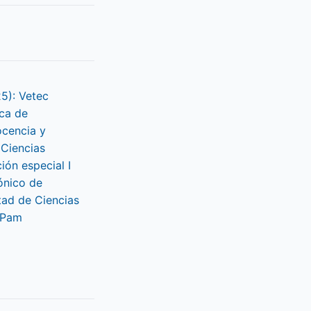
25): Vetec
ca de
ocencia y
 Ciencias
ción especial I
ónico de
tad de Ciencias
LPam