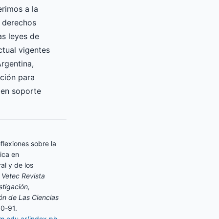
erimos a la
s derechos
as leyes de
ctual vigentes
Argentina,
ición para
 en soporte
eflexiones sobre la
ica en
al y de los
.
Vetec Revista
tigación,
ón de Las Ciencias
90-91.
am.edu.ar/index.ph