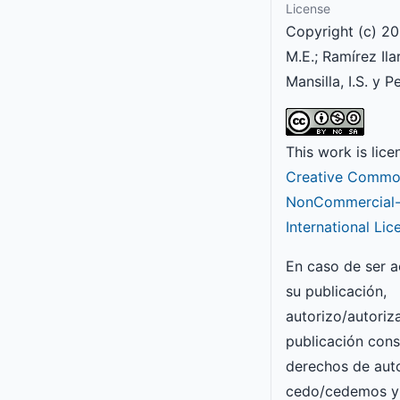
License
Copyright (c) 20
M.E.; Ramírez Ilar
Mansilla, I.S. y P
This work is lic
Creative Common
NonCommercial-S
International Lic
En caso de ser 
su publicación,
autorizo/autori
publicación con
derechos de auto
cedo/cedemos y