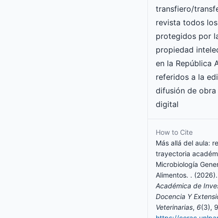
transfiero/transf
revista todos lo
protegidos por l
propiedad intele
en la República 
referidos a la ed
difusión de obra
digital
How to Cite
Más allá del aula: r
trayectoria académ
Microbiología Gener
Alimentos. . (2026)
Académica de Inves
Docencia Y Extensi
Veterinarias
,
6
(3), 
https://cerac.unlp