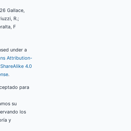
26 Gallace,
iuzzi, R.;
eralta, F
ensed under a
s Attribution-
hareAlike 4.0
ense
.
aceptado para
zamos su
servando los
ría y