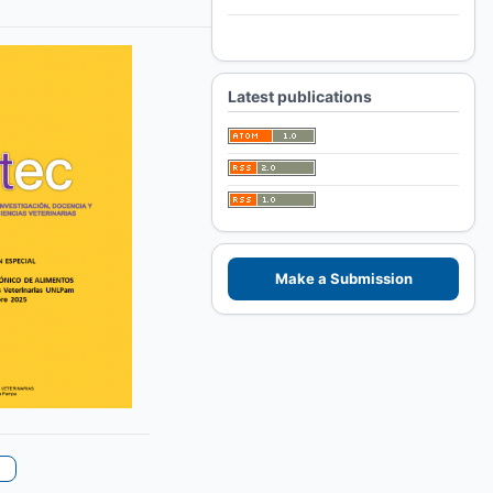
For Authors
For Librarians
Latest publications
Make a Submission