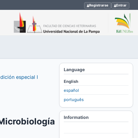
Registrarse
Entrar
Language
dición especial I
English
español
português
Information
 Microbiología
For Readers