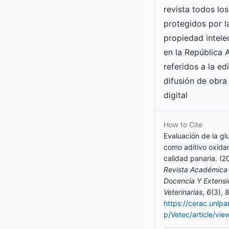
revista todos lo
protegidos por l
propiedad intele
en la República 
referidos a la ed
difusión de obra
digital
How to Cite
Evaluación de la g
como aditivo oxidan
calidad panaria. (2
Revista Académica 
Docencia Y Extensi
Veterinarias
,
6
(3), 
https://cerac.unlp
p/Vetec/article/vi