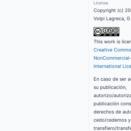
License
Copyright (c) 20
Volpi Lagreca, G
This work is lic
Creative Common
NonCommercial-S
International Lic
En caso de ser 
su publicación,
autorizo/autori
publicación con
derechos de auto
cedo/cedemos y
transfiero/transf