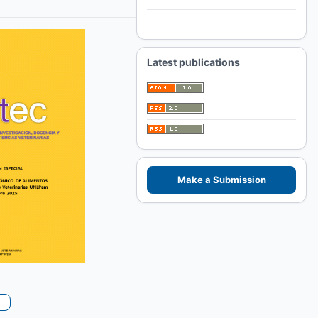
For Authors
For Librarians
Latest publications
Make a Submission