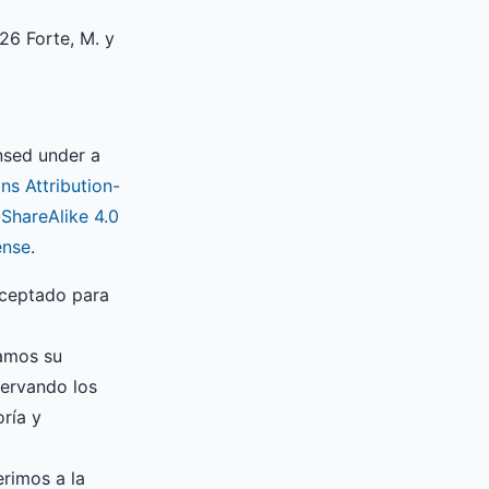
26 Forte, M. y
ensed under a
s Attribution-
hareAlike 4.0
ense
.
aceptado para
zamos su
servando los
ría y
erimos a la