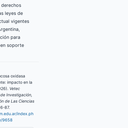
s derechos
as leyes de
ctual vigentes
Argentina,
ición para
 en soporte
lucosa oxidasa
te: impacto en la
026).
Vetec
de Investigación,
ón de Las Ciencias
86-87.
am.edu.ar/index.ph
ew/9658