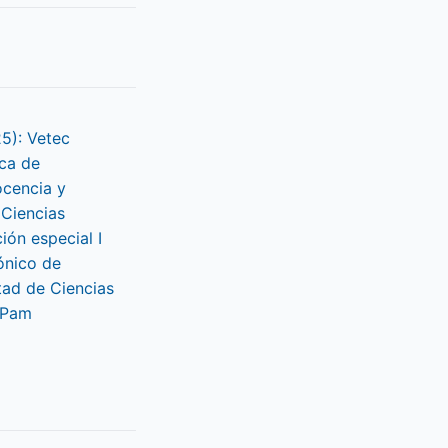
25): Vetec
ca de
ocencia y
 Ciencias
ción especial I
ónico de
tad de Ciencias
LPam