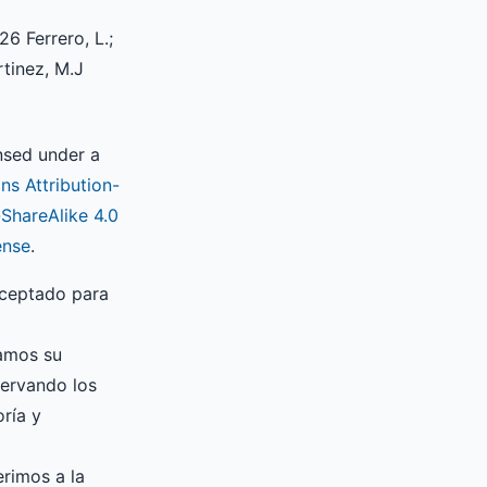
6 Ferrero, L.;
rtinez, M.J
ensed under a
s Attribution-
hareAlike 4.0
ense
.
aceptado para
zamos su
servando los
ría y
erimos a la