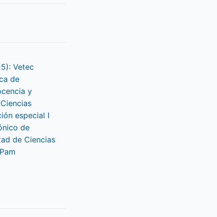
25): Vetec
ca de
ocencia y
 Ciencias
ción especial I
ónico de
tad de Ciencias
LPam