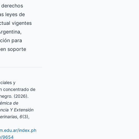
s derechos
as leyes de
ctual vigentes
Argentina,
ición para
 en soporte
ciales y
un concentrado de
negro. (2026).
démica de
encia Y Extensión
erinarias
,
6
(3),
am.edu.ar/index.ph
ew/9654