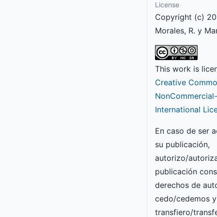
License
Copyright (c) 202
Morales, R. y Ma
This work is lic
Creative Common
NonCommercial-S
International Lic
En caso de ser 
su publicación,
autorizo/autori
publicación con
derechos de auto
cedo/cedemos y
transfiero/transf