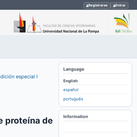
Registrarse
Entrar
Language
dición especial I
English
español
português
Information
e proteína de
For Readers