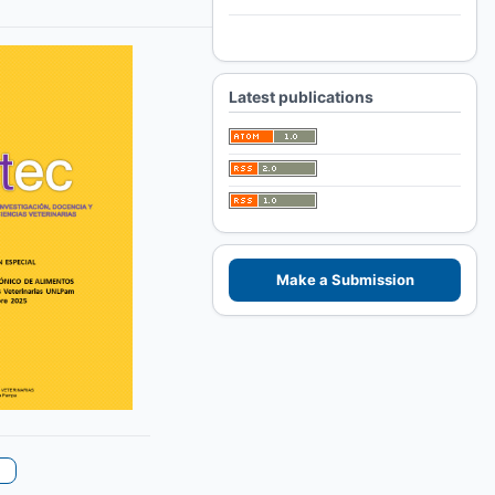
For Authors
For Librarians
Latest publications
Make a Submission