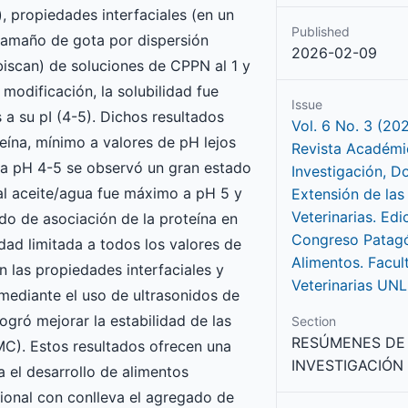
, propiedades interfaciales (en un
Published
tamaño de gota por dispersión
2026-02-09
biscan) de soluciones de CPPN al 1 y
modificación, la solubilidad fue
Issue
a su pI (4-5). Dichos resultados
Vol. 6 No. 3 (20
eína, mínimo a valores de pH lejos
Revista Académi
e a pH 4-5 se observó un gran estado
Investigación, D
cial aceite/agua fue máximo a pH 5 y
Extensión de las
Veterinarias. Edi
do de asociación de la proteína en
Congreso Patag
dad limitada a todos los valores de
Alimentos. Facul
 las propiedades interfaciales y
Veterinarias UN
mediante el uso de ultrasonidos de
logró mejorar la estabilidad de las
Section
RESÚMENES DE
C). Estos resultados ofrecen una
INVESTIGACIÓN
a el desarrollo de alimentos
ional con conlleva el agregado de