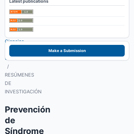
Latest publications
I Congreso
Patagónico de
Alimentos.
Facultad de
Ciencias
Veterinarias
Make a Submission
UNLPam
/
RESÚMENES
DE
INVESTIGACIÓN
Prevención
de
Síndrome