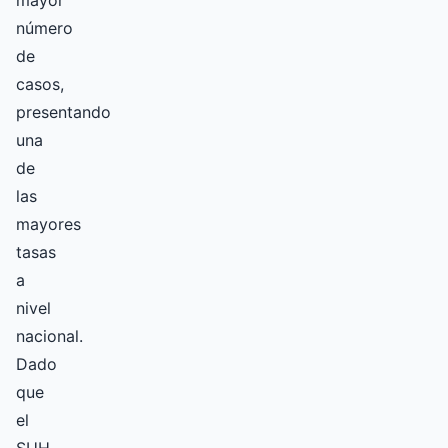
mayor
número
de
casos,
presentando
una
de
las
mayores
tasas
a
nivel
nacional.
Dado
que
el