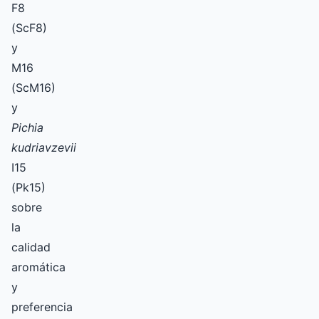
F8
(ScF8)
y
M16
(ScM16)
y
Pichia
kudriavzevii
I15
(Pk15)
sobre
la
calidad
aromática
y
preferencia