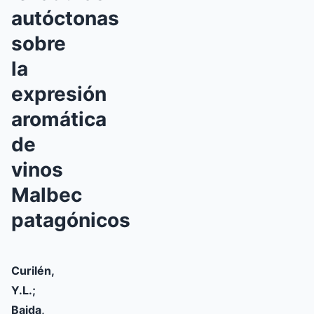
autóctonas
sobre
la
expresión
aromática
de
vinos
Malbec
patagónicos
Curilén,
Y.L.;
Bajda,