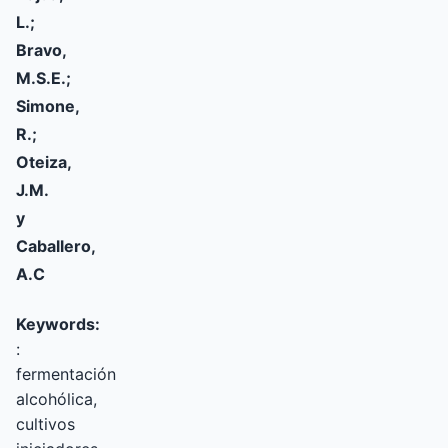
L.;
Bravo,
M.S.E.;
Simone,
R.;
Oteiza,
J.M.
y
Caballero,
A.C
Keywords:
:
fermentación
alcohólica,
cultivos