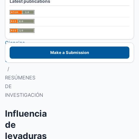
Latest publications
I Congreso
Patagónico de
Alimentos.
Facultad de
Ciencias
Veterinarias
Make a Submission
UNLPam
/
RESÚMENES
DE
INVESTIGACIÓN
Influencia
de
levaduras