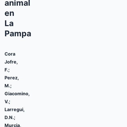
animal
en
La
Pampa
Cora
Jofre,
F.;
Perez,
M.;
Giacomino,
V.;
Larregui,
D.N.;
Murcia,