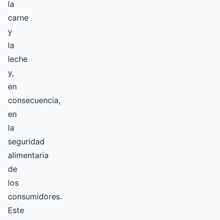
la
carne
y
la
leche
y,
en
consecuencia,
en
la
seguridad
alimentaria
de
los
consumidores.
Este