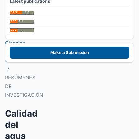
Latest publications
I Congreso
Patagónico de
Alimentos.
Facultad de
Ciencias
Veterinarias
Make a Submission
UNLPam
/
RESÚMENES
DE
INVESTIGACIÓN
Calidad
del
agua