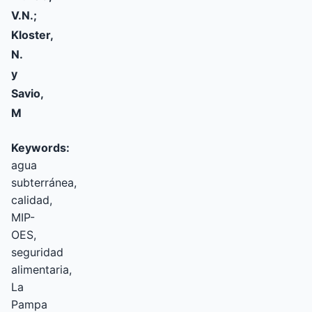
V.N.;
Kloster,
N.
y
Savio,
M
Keywords:
agua
subterránea,
calidad,
MIP-
OES,
seguridad
alimentaria,
La
Pampa