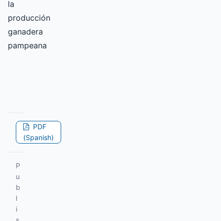
la
producción
ganadera
pampeana
PDF
(Spanish)
P
u
b
l
i
s