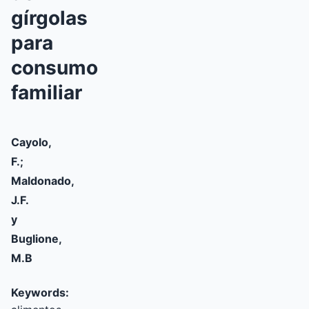
gírgolas
para
consumo
familiar
Cayolo,
F.;
Maldonado,
J.F.
y
Buglione,
M.B
Keywords: