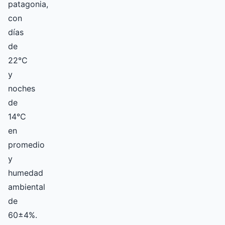
patagonia,
con
días
de
22°C
y
noches
de
14°C
en
promedio
y
humedad
ambiental
de
60±4%.