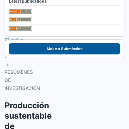
Latest publications
I Congreso
Patagónico de
Alimentos.
Facultad de
Ciencias
Veterinarias
Make a Submission
UNLPam
/
RESÚMENES
DE
INVESTIGACIÓN
Producción
sustentable
de