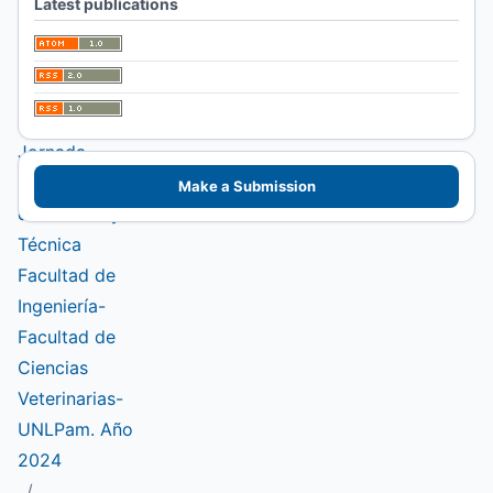
Latest publications
III Jornada de
Ciencia y
Técnica y
Extensión. VI
Jornada
Interinstitucional
Make a Submission
de Ciencia y
Técnica
Facultad de
Ingeniería-
Facultad de
Ciencias
Veterinarias-
UNLPam. Año
2024
/