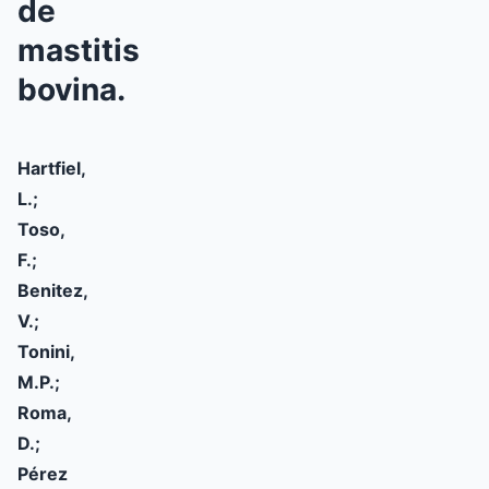
de
mastitis
bovina.
Hartfiel,
L.;
Toso,
F.;
Benitez,
V.;
Tonini,
M.P.;
Roma,
D.;
Pérez