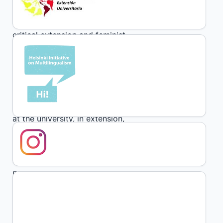
In this article we problematize
the common keys between
critical extension and feminist
epistemology. For this purpose,
we base on our experience from
our experience in university
teaching and how feminisms
have also permeated our work
at the university, in extension,
teaching and research. We
conceptualize Latin American
and Caribbean Critical
Extension, then we make a
background review of
productions from different
latitudes that have contributed