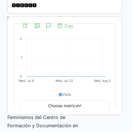
Doctoranda en Psicología y
Magíster en Psicología Social de
la Facultad de Psicología (FP),
Udelar. Docente del Instituto de
Psicología Social de la FP-
Udelar. Integra los grupos
Tramas comunitarias para la
sostenibilidad de la vida y
Psicología Social y Estudios
Feministas que pertenecen a
dicho Instituto. Integra la Red
temática de Economía Social y
Solidaria de la Udelar y el Eje
Economía Social y Solidaria y
Feminismos del Centro de
Formación y Documentación en