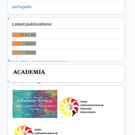
português
Nat Tommasino Comesaña
Latest publications
Universidad de la República
Noelia Correa García
Universidad de la República
http://orcid.org/0000-0001-
9868-2297 (unauthenticated)
DOI:
https://doi.org/10.19137/cuadex-
2023-07-05
Keywords:
Critical extensión,
Feminist epistemology
Abstract