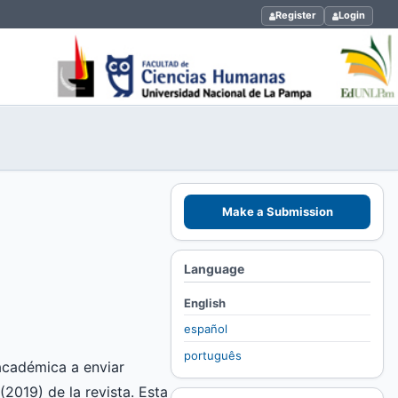
Register
Login
Make a Submission
Language
English
español
português
académica a enviar
(2019) de la revista. Esta